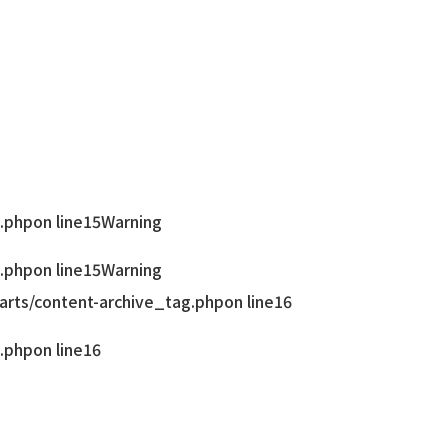
.php
on line
15
Warning
.php
on line
15
Warning
rts/content-archive_tag.php
on line
16
.php
on line
16