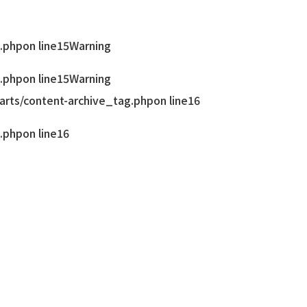
.php
on line
15
Warning
.php
on line
15
Warning
rts/content-archive_tag.php
on line
16
.php
on line
16