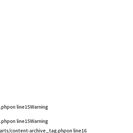
.php
on line
15
Warning
.php
on line
15
Warning
rts/content-archive_tag.php
on line
16