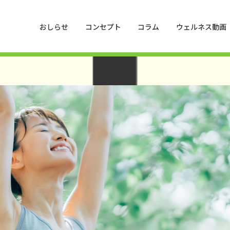
hemes/HankyuHanshin2020/functions.php
on line
1016
おしらせ
コンセプト
コラム
ウェルネス動画
press/wp-content/themes/HankyuHanshin2020/functions.php
on line
1