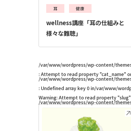
耳
健康
wellness講座「耳の仕組みと
様々な難聴」
/var/www/wordpress/wp-content/themes
: Attempt to read property "cat_name" on 
/var/www/wordpress/wp-content/themes
: Undefined array key 0 in
/var/www/wordp
Warning
: Attempt to read property "slug" 
/var/www/wordpress/wp-content/themes