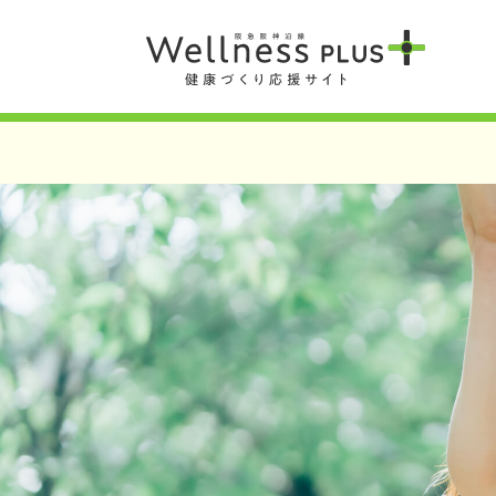
Warning
: Undefined array key 0 in
/var/www/wordpress/wp-content/t
Warning
: Attempt to read property "term_id" on null in
/var/www/word