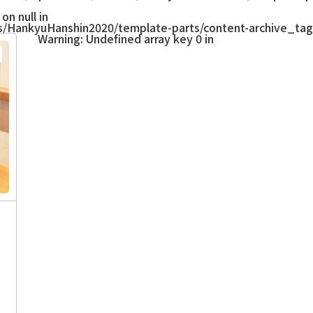
on null in
/HankyuHanshin2020/template-parts/content-archive_tag
Warning
: Undefined array key 0 in