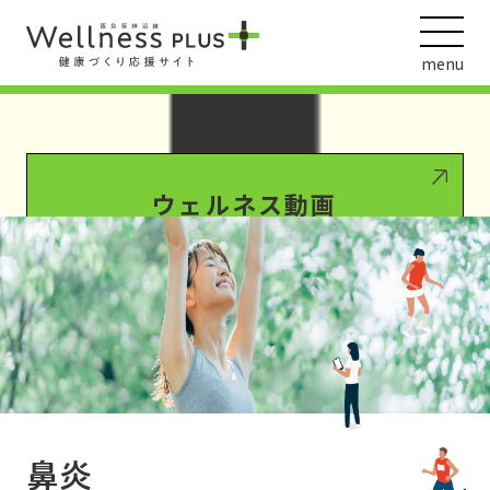
Warning
: Undefined array key 0 in
/var/www/wordpress/wp-
content/themes/HankyuHanshin2020/functions.php
on line
1016
menu
Warning
: Attempt to read property "term_id" on null in
/var/www/wordpress/wp-
content/themes/HankyuHanshin2020/functions.php
on line
1016
ウェルネス動画
阪急阪神ホールディングス
ヘルスケアの取組
鼻炎