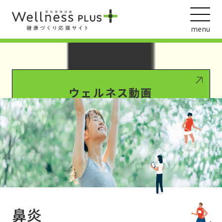
Warning
: Undefined array key 0 in
/var/www/wordpress/wp-
content/themes/HankyuHanshin2020/functions.php
on line
1016
menu
Warning
: Attempt to read property "term_id" on null in
/var/www/wordpress/wp-
content/themes/HankyuHanshin2020/functions.php
on line
1016
ウェルネス動画
阪急阪神ホールディングス
ヘルスケアの取組
鼻炎