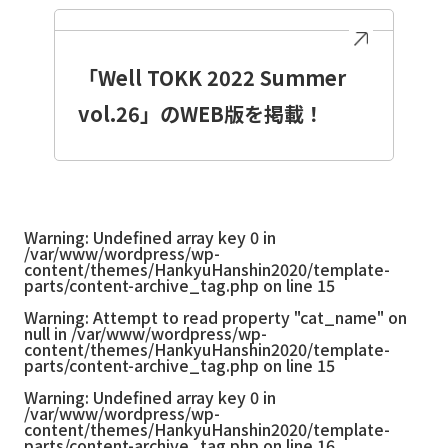
「Well TOKK 2022 Summer
vol.26」のWEB版を掲載！
Warning
: Undefined array key 0 in
/var/www/wordpress/wp-
content/themes/HankyuHanshin2020/template-
parts/content-archive_tag.php
on line
15
Warning
: Attempt to read property "cat_name" on
null in
/var/www/wordpress/wp-
content/themes/HankyuHanshin2020/template-
parts/content-archive_tag.php
on line
15
Warning
: Undefined array key 0 in
/var/www/wordpress/wp-
content/themes/HankyuHanshin2020/template-
parts/content-archive_tag.php
on line
16