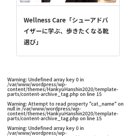
Wellness Care「シューアドバ
イザーに学ぶ、歩きたくなる靴
選び」
Warning
: Undefined array key 0 in
/var/www/wordpress/wp-
content/themes/HankyuHanshin2020/template-
parts/content-archive_tag.php
on line
15
Warning
: Attempt to read property "cat_name" on
null in
/var/www/wordpress/wp-
content/themes/HankyuHanshin2020/template-
parts/content-archive_tag.php
on line
15
Warning
: Undefined array key 0 in
/var/www/wordpress/wp-