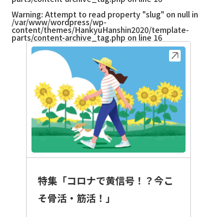
Warning
: Attempt to read property "slug" on null in
/var/www/wordpress/wp-
content/themes/HankyuHanshin2020/template-
parts/content-archive_tag.php
on line
16
特集「コロナで黄信号！？今こ
そ骨活・筋活！」