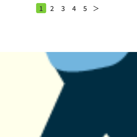
1
2
3
4
5
＞