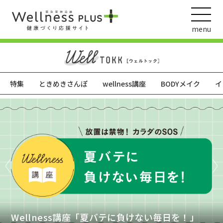
menu
特集
ときめきさんぽ
wellness講座
BODYメイク
イ
ウェルネス動画
阪急阪神ホールディングス
ヘルスケアの取組
【2026 Spring vol.41】春、新しいこと始めよう
モーニングルーティン