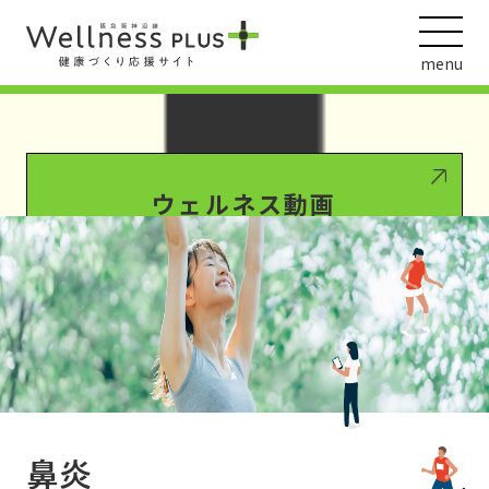
Warning
: Undefined array key 0 in
/var/www/wordpress/wp-
content/themes/HankyuHanshin2020/functions.php
on line
1016
menu
Warning
: Attempt to read property "term_id" on null in
/var/www/wordpress/wp-
content/themes/HankyuHanshin2020/functions.php
on line
1016
ウェルネス動画
阪急阪神ホールディングス
ヘルスケアの取組
鼻炎