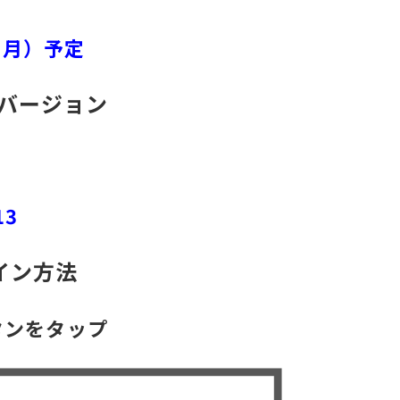
日（月）予定
バージョン
13
イン方法
ンをタップ