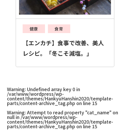
健康
食育
【エンカチ】食事で改善、美人
レシピ。「冬こそ減塩。」
Warning
: Undefined array key 0 in
/var/www/wordpress/wp-
content/themes/HankyuHanshin2020/template-
parts/content-archive_tag.php
on line
15
Warning
: Attempt to read property "cat_name" on
null in
/var/www/wordpress/wp-
content/themes/HankyuHanshin2020/template-
parts/content-archive_tag.php
on line
15