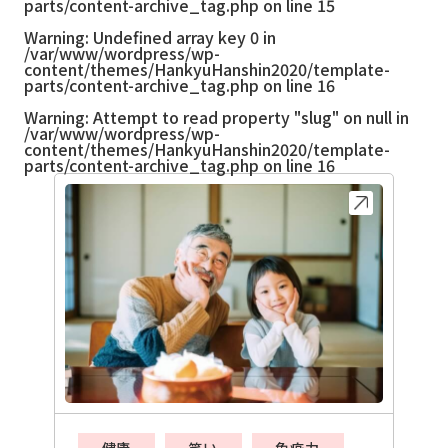
parts/content-archive_tag.php
on line
15
Warning
: Undefined array key 0 in
/var/www/wordpress/wp-
content/themes/HankyuHanshin2020/template-
parts/content-archive_tag.php
on line
16
Warning
: Attempt to read property "slug" on null in
/var/www/wordpress/wp-
content/themes/HankyuHanshin2020/template-
parts/content-archive_tag.php
on line
16
健康
笑い
免疫力