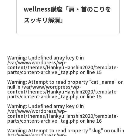
wellness講座「肩・首のこりを
スッキリ解消」
Warning
: Undefined array key 0 in
/var/www/wordpress/wp-
content/themes/HankyuHanshin2020/template-
parts/content-archive_tag.php
on line
15
Warning
: Attempt to read property "cat_name" on
null in
/var/www/wordpress/wp-
content/themes/HankyuHanshin2020/template-
parts/content-archive_tag.php
on line
15
Warning
: Undefined array key 0 in
/var/www/wordpress/wp-
content/themes/HankyuHanshin2020/template-
parts/content-archive_tag.php
on line
16
Warning
: Attempt to read property "slug" on null in
/var/www/wordpress/wp-