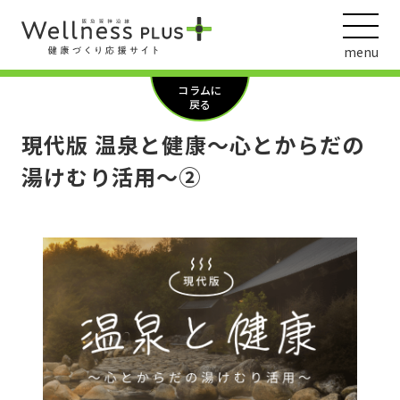
menu
コラムに
戻る
現代版 温泉と健康～心とからだの
ウェルネス動画
湯けむり活用～➁
阪急阪神ホールディングス
ヘルスケアの取組