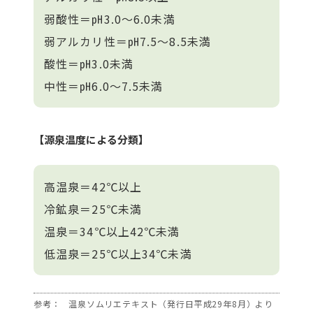
弱酸性＝㏗3.0～6.0未満
弱アルカリ性＝㏗7.5～8.5未満
酸性＝㏗3.0未満
中性＝㏗6.0～7.5未満
【源泉温度による分類】
高温泉＝42℃以上
冷鉱泉＝25℃未満
温泉＝34℃以上42℃未満
低温泉＝25℃以上34℃未満
参考：
温泉ソムリエテキスト（発行日平成29年8月）より