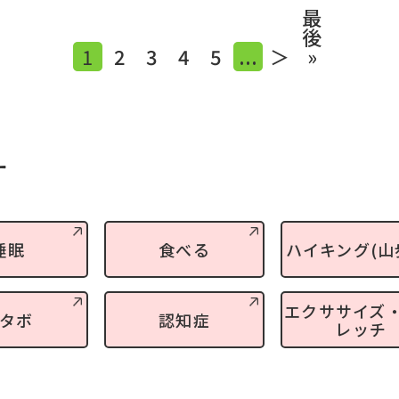
最
後
1
2
3
4
5
...
＞
»
す
睡眠
食べる
ハイキング(山
エクササイズ
タボ
認知症
レッチ