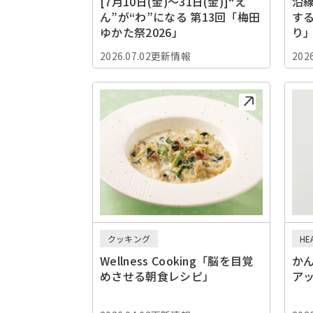
[7月10日(金)〜31日(金)]“え
沿
ん”が“わ”になる 第13回「梅田
す
ゆかた祭2026」
り
2026.07.02更新情報
202
クッキング
HE
Wellness Cooking「脳を目覚
か
めさせる朝食レシピ」
ア