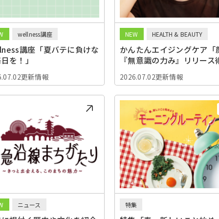
W
wellness講座
NEW
HEALTH & BEAUTY
llness講座「夏バテに負けな
かんたんエイジングケア「
毎日を！」
『無意識の力み』リリース
6.07.02更新情報
2026.07.02更新情報
W
ニュース
特集