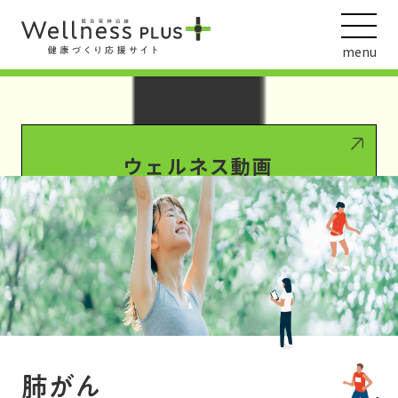
Warning
: Undefined array key 0 in
/var/www/wordpress/wp-
content/themes/HankyuHanshin2020/functions.php
on line
1016
menu
Warning
: Attempt to read property "term_id" on null in
/var/www/wordpress/wp-
content/themes/HankyuHanshin2020/functions.php
on line
1016
ウェルネス動画
阪急阪神ホールディングス
ヘルスケアの取組
肺がん