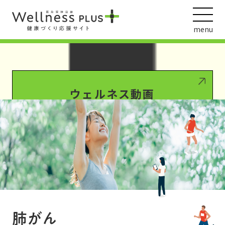
Warning
: Undefined array key 0 in
/var/www/wordpress/wp-
content/themes/HankyuHanshin2020/functions.php
on line
1016
menu
Warning
: Attempt to read property "term_id" on null in
/var/www/wordpress/wp-
content/themes/HankyuHanshin2020/functions.php
on line
1016
ウェルネス動画
阪急阪神ホールディングス
ヘルスケアの取組
肺がん