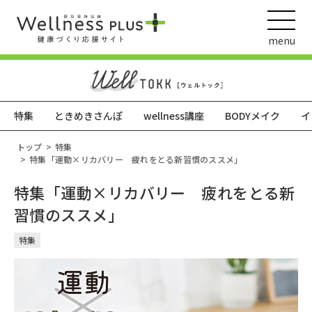
menu
特集
ときめきさんぽ
wellness講座
BODYメイク
イ
ウェルネス動画
トップ
特集
特集「運動×リカバリー 疲れをとる新習慣のススメ」
特集「運動×リカバリー 疲れをとる新
阪急阪神ホールディングス
習慣のススメ」
ヘルスケアの取組
特集