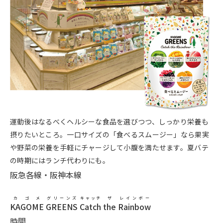
運動後はなるべくヘルシーな食品を選びつつ、しっかり栄養も
摂りたいところ。一口サイズの「食べるスムージー」なら果実
や野菜の栄養を手軽にチャージして小腹を満たせます。夏バテ
の時期にはランチ代わりにも。
阪急各線・阪神本線
カゴメ
グリーンズ
キャッチ
ザ
レインボー
KAGOME
GREENS
Catch
the
Rainbow
時間