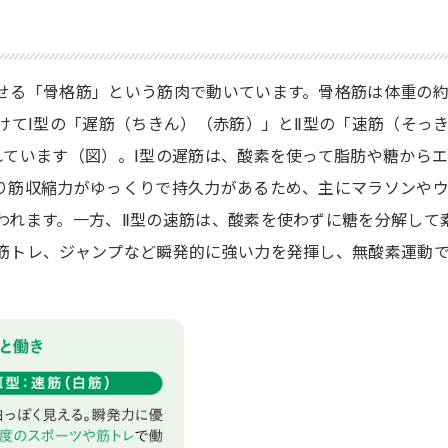
せる「骨格筋」という筋肉で動いています。骨格筋は体重の
けてⅠ型の「遅筋（ちきん）（赤筋）」とⅡ型の「速筋（そっ
れています（図）。Ⅰ型の遅筋は、酸素を使って脂肪や糖から
り筋収縮力がゆっくりで持久力があるため、主にマラソンや
われます。一方、Ⅱ型の速筋は、酸素を使わずに糖を分解して
筋トレ、ジャンプなど瞬発的に強い力を発揮し、無酸素運動