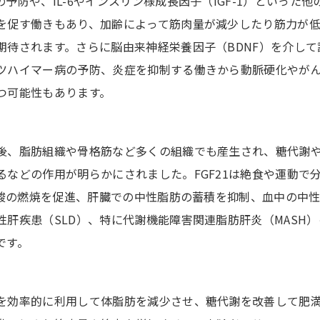
防や、IL-6やインスリン様成長因子（IGF-1）といった他
を促す働きもあり、加齢によって筋肉量が減少したり筋力が
期待されます。さらに脳由来神経栄養因子（BDNF）を介して
ツハイマー病の予防、炎症を抑制する働きから動脈硬化やが
つ可能性もあります。
後、脂肪組織や骨格筋など多くの組織でも産生され、糖代謝
などの作用が明らかにされました。FGF21は絶食や運動で
肪酸の燃焼を促進、肝臓での中性脂肪の蓄積を抑制、血中の中
肝疾患（SLD）、特に代謝機能障害関連脂肪肝炎（MASH）
です。
を効率的に利用して体脂肪を減少させ、糖代謝を改善して肥