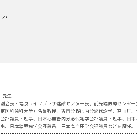
ップ！
 先生
会副会長・健康ライフプラザ健診センター長。前先端医療センター
東京医科歯科大学）名誉教授。専門分野は内分泌代謝学、高血圧、
学会評議員・理事、日本心血管内分泌代謝学会評議員・理事、日本
理事、日本糖尿病学会評議員、日本高血圧学会評議員などを歴任。