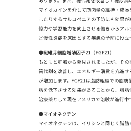
あります。また、糖代謝を改善して糖尿病の予
マイオカインを介して筋肉量の維持・成長
したりするサルコペニアの予防にも効果が
憶力や学習能力を向上させる働きからアル
ど慢性炎症を原因とする疾患の予防に役立
●繊維芽細胞増殖因子21（FGF21）
もともと肝臓から発見されましたが、その
質代謝を改善し、エネルギー消費を亢進する
が増加します。FGF21は脂肪組織での脂
肪を低下させる効果があることから、脂肪性
治療薬として現在アメリカで治験が進行中
●マイオネクチン
マイオネクチンは、イリシンと同じく脂肪