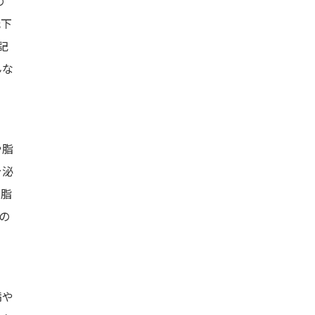
の
低下
記
んな
や脂
分泌
性脂
の
満や