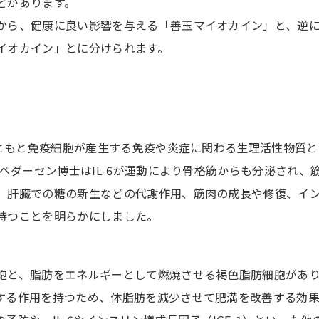
どがあります。
から、健康に良い影響を与える「善玉マイオカイン」と、逆
イオカイン」とに分けられます。
もともと免疫細胞が産生する免疫や炎症に関わる生理活性物質と
のペダーセン博士はIL-6が運動により骨格筋からも分泌され、
、肝臓での糖の新生などの代謝作用、筋肉の成長や修復、イ
持つことを明らかにしました。
胞と、脂肪をエネルギーとして燃焼させる褐色脂肪細胞があ
する作用を持つため、体脂肪を減少させて肥満を改善する効