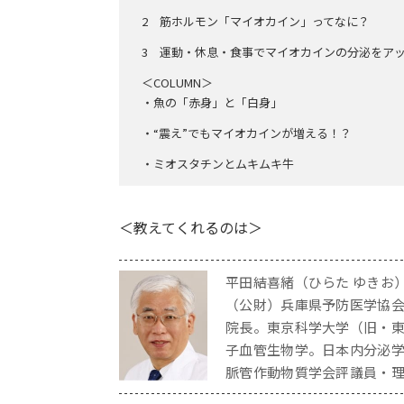
2
筋ホルモン「マイオカイン」ってなに？
3
運動・休息・食事でマイオカインの分泌をア
＜COLUMN＞
・魚の「赤身」と「白身」
・“震え”でもマイオカインが増える！？
・ミオスタチンとムキムキ牛
＜教えてくれるのは＞
平田結喜緒（ひらた ゆきお）
（公財）兵庫県予防医学協
院長。東京科学大学（旧・
子血管生物学。日本内分泌
脈管作動物質学会評議員・