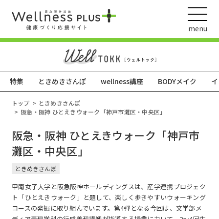
menu
特集
ときめきさんぽ
wellness講座
BODYメイク
イ
ウェルネス動画
トップ
ときめきさんぽ
阪急・阪神 ひとえきウォーク「神戸市灘区・中央区」
阪急・阪神 ひとえきウォーク「神戸市
阪急阪神ホールディングス
灘区・中央区」
ヘルスケアの取組
ときめきさんぽ
甲南女子大学と阪急阪神ホールディングスは、産学連携プロジェク
ト「ひとえきウォーク」と題して、楽しく歩きやすいウォーキング
コースの発掘に取り組んでいます。第4弾となる今回は、文学部メ
ディア表現学科の行成美和講師が指導する授業において、2～4回生