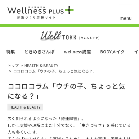
menu
特集
ときめきさんぽ
wellness講座
BODYメイク
イ
ウェルネス動画
トップ
HEALTH & BEAUTY
ココロコラム「ウチの子、ちょっと気になる？」
ココロコラム「ウチの子、ちょっと気
阪急阪神ホールディングス
になる？」
ヘルスケアの取組
HEALTH & BEAUTY
広く知られるようになった「発達障害」。
しかし支援や理解はまだ十分でなく、「生きづらさ」を感じている
人も多くいます。
そんな「生きづらさ」を軽減するために、本人や家族・周囲の人は