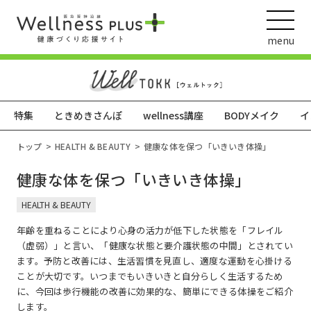
menu
特集
ときめきさんぽ
wellness講座
BODYメイク
イ
ウェルネス動画
トップ
HEALTH & BEAUTY
健康な体を保つ「いきいき体操」
健康な体を保つ「いきいき体操」
阪急阪神ホールディングス
HEALTH & BEAUTY
ヘルスケアの取組
年齢を重ねることにより心身の活力が低下した状態を「フレイル
（虚弱）」と言い、「健康な状態と要介護状態の中間」とされてい
ます。予防と改善には、生活習慣を見直し、適度な運動を心掛ける
ことが大切です。いつまでもいきいきと自分らしく生活するため
に、今回は歩行機能の改善に効果的な、簡単にできる体操をご紹介
します。