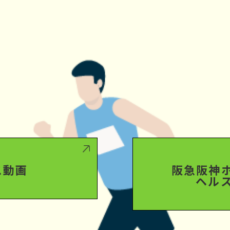
ス動画
阪急阪神
ヘル