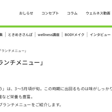
おしらせ
コンセプト
コラム
ウェルネス動画
集
ときめきさんぽ
wellness講座
BODYメイク
インタビュー
「春色ブランチメニュー」
春色ブランチメニュー」
う」は、3～5月頃が旬。この時期に出回るものは味がしっか
維など栄養も豊富。
ブランチメニューをご紹介します。