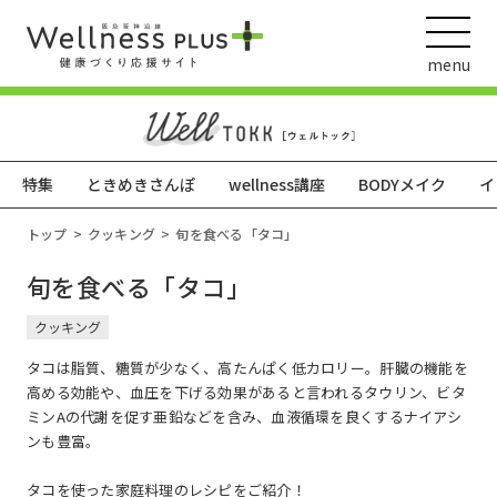
menu
特集
ときめきさんぽ
wellness講座
BODYメイク
イ
ウェルネス動画
トップ
クッキング
旬を食べる「タコ」
旬を食べる「タコ」
阪急阪神ホールディングス
クッキング
ヘルスケアの取組
タコは脂質、糖質が少なく、高たんぱく低カロリー。肝臓の機能を
高める効能や、血圧を下げる効果があると言われるタウリン、ビタ
ミンAの代謝を促す亜鉛などを含み、血液循環を良くするナイアシ
ンも豊富。
タコを使った家庭料理のレシピをご紹介！