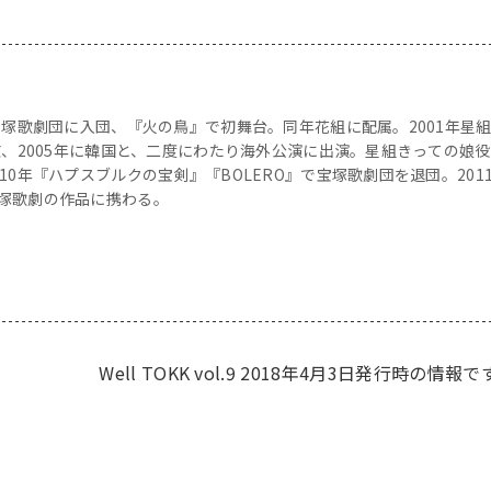
宝塚歌劇団に入団、『火の鳥』で初舞台。同年花組に配属。2001年星
京、2005年に韓国と、二度にわたり海外公演に出演。星組きっての娘
10年『ハプスブルクの宝剣』『BOLERO』で宝塚歌劇団を退団。201
塚歌劇の作品に携わる。
Well TOKK vol.9 2018年4月3日発行時の情報で