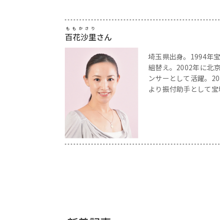
ももかさり
百花沙里
さん
埼玉県出身。1994年
組替え。2002年に北
ンサーとして活躍。20
より振付助手として宝