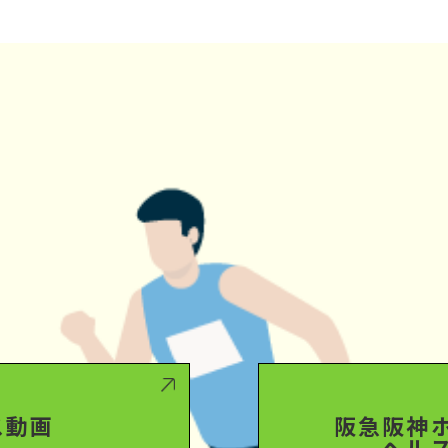
ス動画
阪急阪神
ヘル