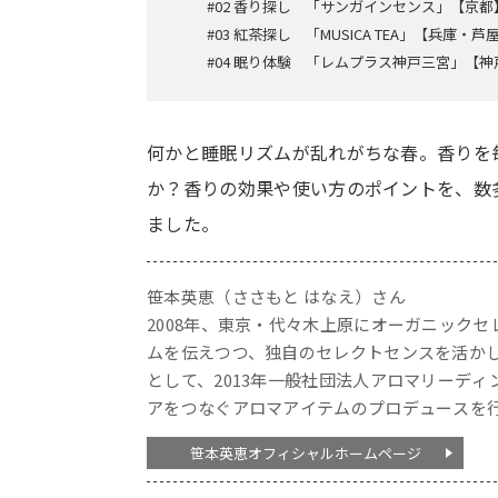
#02 香り探し 「サンガインセンス」【京都
#03 紅茶探し 「MUSICA TEA」【兵庫・芦
#04 眠り体験 「レムプラス神戸三宮」【神
何かと睡眠リズムが乱れがちな春。香りを
か？香りの効果や使い方のポイントを、数
ました。
笹本英恵（ささもと はなえ）さん
2008年、東京・代々木上原にオーガニックセレ
ムを伝えつつ、独自のセレクトセンスを活か
として、2013年一般社団法人アロマリーデ
アをつなぐアロマアイテムのプロデュースを
笹本英恵オフィシャルホームページ