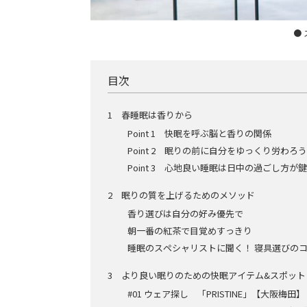
●
目次
1 春睡眠は香りから
Point 1 快眠を呼ぶ脳と香りの関係
Point 2 眠りの前に自分をゆっくり労わろう
Point 3 心地良い睡眠は日中の過ごし方が鍵
2 眠りの質を上げるためのメソッド
香り選びは自分の好み優先で
朝一番の紅茶で目覚めすっきり
睡眠のスペシャリストに聞く！ 寝具選びのコツ
3 より良い眠りのための快眠アイテム&スポット
#01 ウェア探し 「PRISTINE」【大阪梅田】