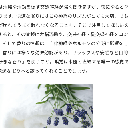
は活発な活動を促す交感神経が強く働きますが、夜になると
ります。快適な眠りにはこの神経のリズムがとても大切。で
が崩れてうまく眠れなくなることも。そこで注目してほしい
チすると、その情報は大脳辺縁や、交感神経・副交感神経をコ
。そして香りの情報は、自律神経やホルモンの分泌に影響を
。香りには様々な効果効能があり、リラックスや安眠など目
好きな香り』を使うこと。嗅覚は本能と直結する唯一の感覚
快適な眠りへと誘ってくれることでしょう。