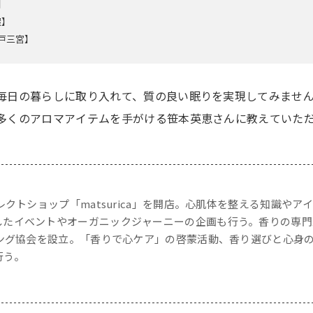
】
屋】
戸三宮】
毎日の暮らしに取り入れて、質の良い眠りを実現してみませ
多くのアロマアイテムを手がける笹本英恵さんに教えていた
クトショップ「matsurica」を開店。心肌体を整える知識やア
したイベントやオーガニックジャーニーの企画も行う。香りの専門
ィング協会を設立。「香りで心ケア」の啓蒙活動、香り選びと心身
行う。