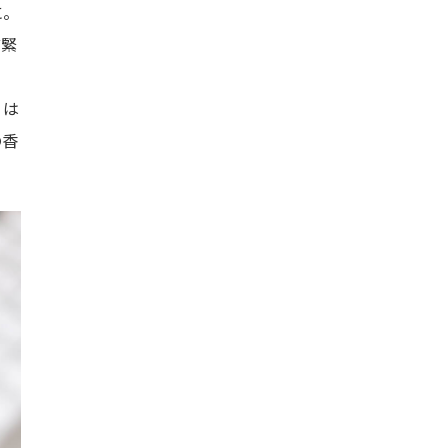
に。
ど緊
りは
の香