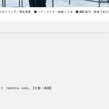
 スタイリング／笹本英恵 ● ヘア・メイク／前田ノリヨ ● 撮影協力／阪急うめだ
 「WATAYA・KAN」【大阪・高槻】