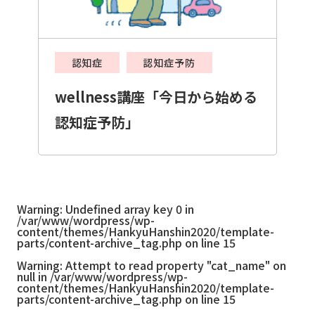
認知症
認知症予防
wellness講座「今日から始める
認知症予防」
Warning
: Undefined array key 0 in
/var/www/wordpress/wp-
content/themes/HankyuHanshin2020/template-
parts/content-archive_tag.php
on line
15
Warning
: Attempt to read property "cat_name" on
null in
/var/www/wordpress/wp-
content/themes/HankyuHanshin2020/template-
parts/content-archive_tag.php
on line
15