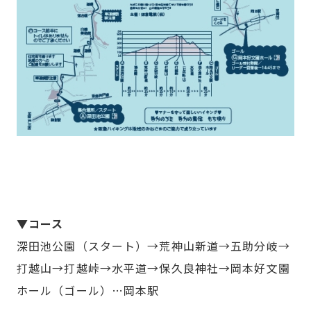
▼コース
深田池公園（スタート）→荒神山新道→五助分岐→
打越山→打越峠→水平道→保久良神社→岡本好文園
ホール（ゴール）…岡本駅