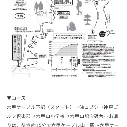
▼コース
六甲ケーブル下駅（スタート）→油コブシ→神戸ゴ
ルフ倶楽部→六甲山小学校→六甲山記念碑台…お帰
りは、徒歩約15分で六甲ケーブル山上駅～六甲ケー