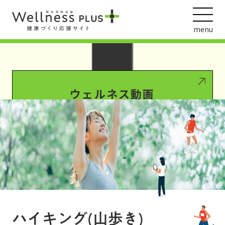
Warning
: Undefined array key 0 in
/var/www/wordpress/wp-
content/themes/HankyuHanshin2020/functions.php
on line
1022
menu
Warning
: Attempt to read property "ID" on null in
/var/www/wordpress/wp-
content/themes/HankyuHanshin2020/functions.php
on line
1022
ウェルネス動画
阪急阪神ホールディングス
ヘルスケアの取組
ハイキング(山歩き)