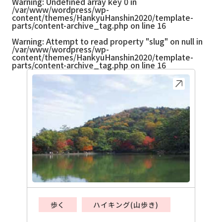
Warning
: Undefined array key 0 in
/var/www/wordpress/wp-
content/themes/HankyuHanshin2020/template-
parts/content-archive_tag.php
on line
16
Warning
: Attempt to read property "slug" on null in
/var/www/wordpress/wp-
content/themes/HankyuHanshin2020/template-
parts/content-archive_tag.php
on line
16
歩く
ハイキング(山歩き)