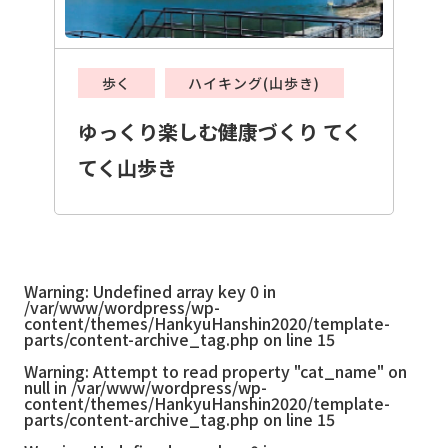
歩く
ハイキング(山歩き)
ゆっくり楽しむ健康づくり てく
てく山歩き
Warning
: Undefined array key 0 in
/var/www/wordpress/wp-
content/themes/HankyuHanshin2020/template-
parts/content-archive_tag.php
on line
15
Warning
: Attempt to read property "cat_name" on
null in
/var/www/wordpress/wp-
content/themes/HankyuHanshin2020/template-
parts/content-archive_tag.php
on line
15