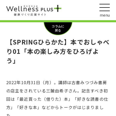
menu
コラムに
戻る
【SPRINGひらかた】本でおしゃべ
ウェルネス動画
り01「本の楽しみ方をひろげよ
う」
阪急阪神ホールディングス
ヘルスケアの取組
2022年10月31日（月）。講師は古書みつづみ書房
の店主をされている三皷由希子さん。記念すべき初
回は「最近買った（借りた）本」「好きな読書の仕
方」「好きな本」などからトークがはじまりまし
た。