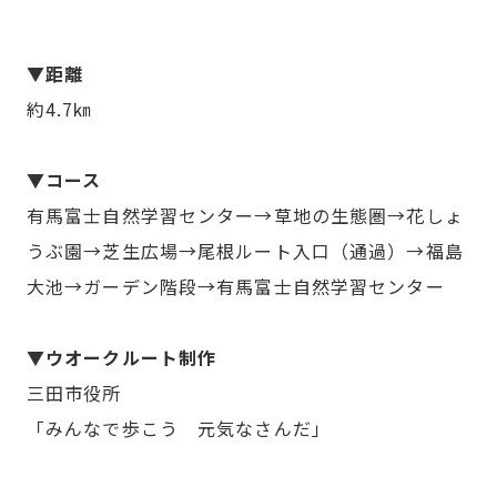
▼距離
約4.7㎞
▼コース
有馬富士自然学習センター→草地の生態圏→花しょ
うぶ園→芝生広場→尾根ルート入口（通過）→福島
大池→ガーデン階段→有馬富士自然学習センター
▼ウオークルート制作
三田市役所
「みんなで歩こう 元気なさんだ」