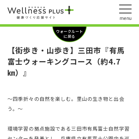
menu
ウォークルート
に戻る
【街歩き・山歩き】三田市『有馬
ウェルネス動画
富士ウォーキングコース（約4.7
㎞）』
阪急阪神ホールディングス
ヘルスケアの取組
～四季折々の自然を楽しむ。里山の生き物と出会
う。～
環境学習の拠点施設である三田市有馬富士自然学習
センターを発着とし、兵庫県立有馬富士公園内を巡