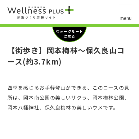
menu
ウォークルート
に戻る
【街歩き】岡本梅林～保久良山コ
ウェルネス動画
ース(約3.7km)
四季を感じるお手軽登山ができる、このコースの見
阪急阪神ホールディングス
ヘルスケアの取組
所は、岡本南公園の美しいサクラ、岡本梅林公園、
岡本八幡神社、保久良梅林の美しいウメです。