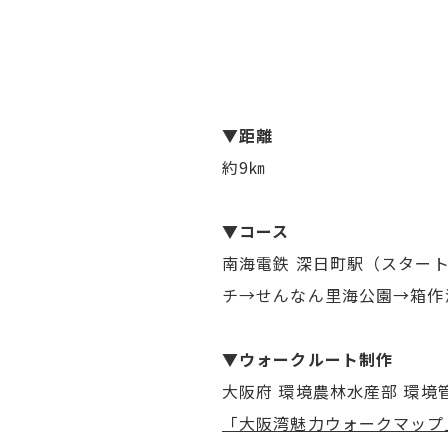
▼距離
約9㎞
▼コース
南海電鉄 深日町駅（スター
チ→せんなん里海公園→箱作
▼ウォークルート制作
大阪府 環境農林水産部 環境
「大阪湾魅力ウォークマップ