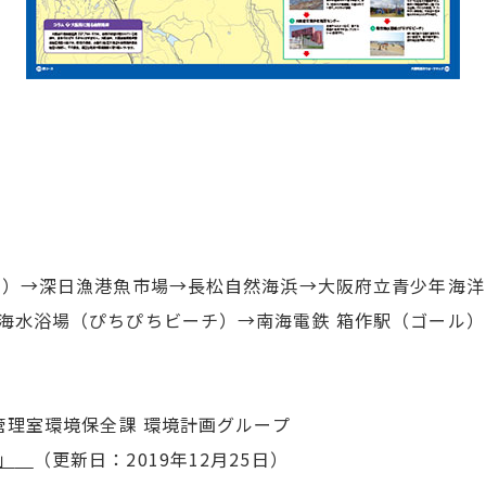
ト）→深日漁港魚市場→長松自然海浜→大阪府立青少年海
海水浴場（ぴちぴちビーチ）→南海電鉄 箱作駅（ゴール）
管理室環境保全課 環境計画グループ
」
（更新日：2019年12月25日）