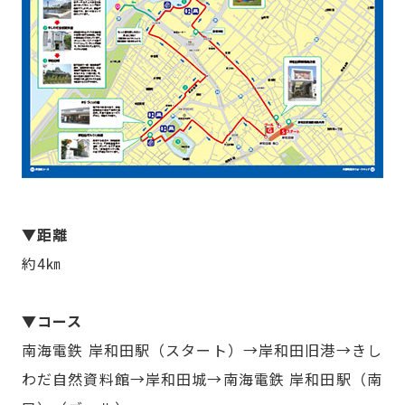
▼距離
約4㎞
▼コース
南海電鉄 岸和田駅（スタート）→岸和田旧港→きし
わだ自然資料館→岸和田城→南海電鉄 岸和田駅（南