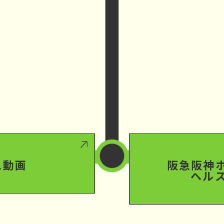
ス動画
阪急阪神
ヘル