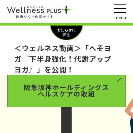
menu
お知らせに
戻る
＜ウェルネス動画＞「へそヨ
ウェルネス動画
ガ『下半身強化！代謝アップ
ヨガ』」を公開！
阪急阪神ホールディングス
ヘルスケアの取組