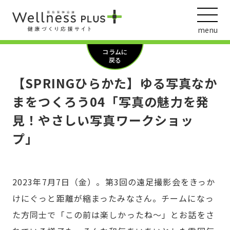
menu
コラムに
戻る
【SPRINGひらかた】ゆる写真なか
ウェルネス動画
まをつくろう04「写真の魅力を発
見！やさしい写真ワークショッ
プ」
阪急阪神ホールディングス
ヘルスケアの取組
2023年7月7日（金）。第3回の遠足撮影会をきっか
けにぐっと距離が縮まったみなさん。チームになっ
た方同士で「この前は楽しかったね～」とお話をさ