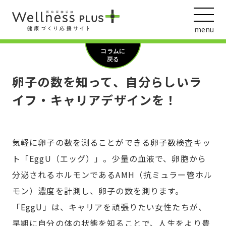
menu
コラムに
戻る
卵子の数を知って、自分らしいラ
ウェルネス動画
イフ・キャリアデザインを！
気軽に卵子の数を測ることができる卵子数検査キッ
阪急阪神ホールディングス
ヘルスケアの取組
ト「EggU（エッグ）」。少量の血液で、卵胞から
分泌されるホルモンであるAMH（抗ミュラー管ホル
モン）濃度を計測し、卵子の数を測ります。
「EggU」は、キャリアを頑張りたい女性たちが、
早期に自分の体の状態を知ることで、人生をより豊