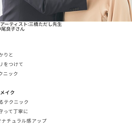
アーティスト:三橋ただし先生
中尾良子さん
かりと
リをつけて
テクニック
トメイク
彩るテクニック
守って丁寧に
でナチュラル感アップ