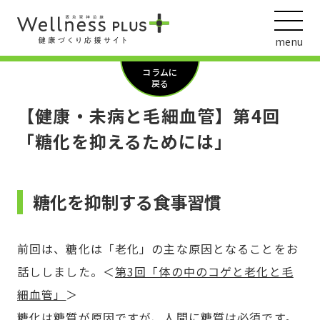
menu
コラムに
戻る
【健康・未病と毛細血管】第4回
ウェルネス動画
「糖化を抑えるためには」
糖化を抑制する食事習慣
阪急阪神ホールディングス
ヘルスケアの取組
前回は、糖化は「老化」の主な原因となることをお
話ししました。＜
第3回「体の中のコゲと老化と毛
細血管」
＞
糖化は糖質が原因ですが、人間に糖質は必須です。