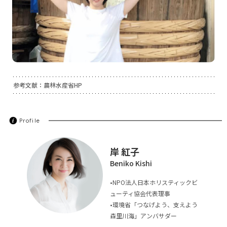
参考文献：
農林水産省HP
Profile
岸 紅子
Beniko Kishi
•NPO法人日本ホリスティックビ
ューティ協会代表理事
•環境省「つなげよう、支えよう
森里川海」アンバサダー