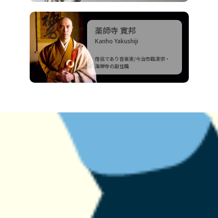
薬師寺 寛邦
Kanho Yakushiji
僧侶であり音楽家/今治市臨済宗・
海禅寺の副住職