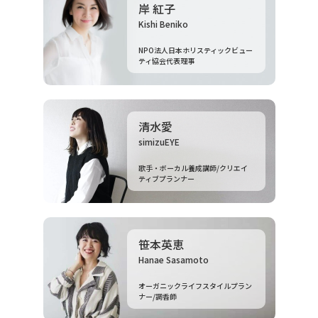
岸 紅子
Kishi Beniko
NPO法人日本ホリスティックビュー
ティ協会代表理事
清水愛
simizuEYE
歌手・ボーカル養成講師/クリエイ
ティブプランナー
笹本英恵
Hanae Sasamoto
オーガニックライフスタイルプラン
ナー/調香師